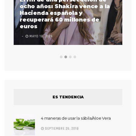
a
ocho años: Shakira vence a la
La
as
Hacienda española y
se
 a
recuperará 60 millones de
pr
euros
en
MAYO 18, 2026
L
ES TENDENCIA
4 maneras de usar la sábila/Aloe Vera
SEPTIEMBRE 26, 2018