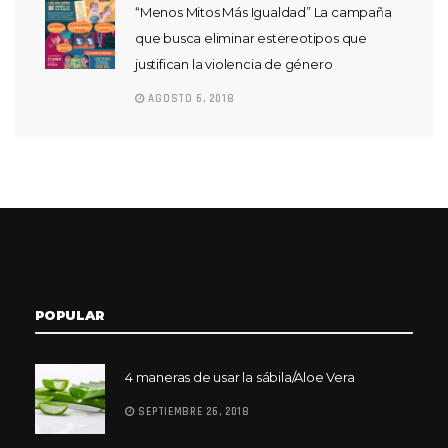
“Menos Mitos Más Igualdad” La campaña
que busca eliminar estereotipos que
justifican la violencia de género
AGOSTO 6, 2018
POPULAR
4 maneras de usar la sábila/Aloe Vera
SEPTIEMBRE 26, 2018