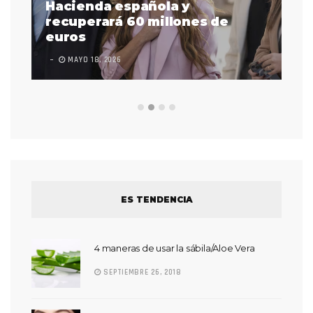
as
Hacienda española y
se
 a
recuperará 60 millones de
pr
euros
en
MAYO 18, 2026
L
ES TENDENCIA
4 maneras de usar la sábila/Aloe Vera
SEPTIEMBRE 26, 2018