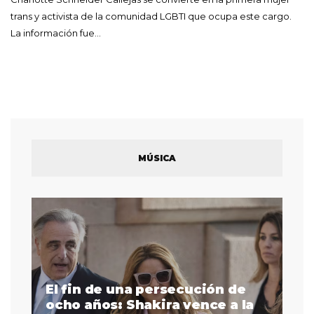
trans y activista de la comunidad LGBTI que ocupa este cargo.
La información fue…
MÚSICA
El fin de una persecución de
a
ocho años: Shakira vence a la
La