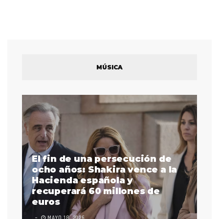
MÚSICA
El fin de una persecución de
a
ocho años: Shakira vence a la
La
as
Hacienda española y
se
 a
recuperará 60 millones de
pr
euros
en
MAYO 18, 2026
L