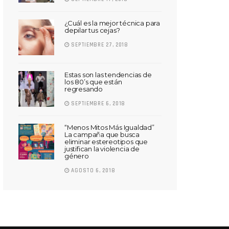
¿Cuál es la mejor técnica para
depilar tus cejas?
SEPTIEMBRE 27, 2018
Estas son las tendencias de
los 80’s que están
regresando
SEPTIEMBRE 6, 2018
“Menos Mitos Más Igualdad”
La campaña que busca
eliminar estereotipos que
justifican la violencia de
género
AGOSTO 6, 2018