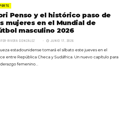
PORTE
ori Penso y el histórico paso de
as mujeres en el Mundial de
útbol masculino 2026
IFER RIVERA GONZÁLEZ
JUNIO 17, 2026
Totó la Momposina: el
jueza estadounidense tomará el silbato este jueves en el
adiós a la gran
ce entre República Checa y Sudáfrica. Un nuevo capítulo para
cantadora que llevó la
liderazgo femenino…
raíces colombianas al
mundo a través de su
tas», el nuevo
música
llo de Hendrix y
MAYO 21, 2026
un himno por la
de las mujeres
A COMMENT
FEBRERO 16, 2023