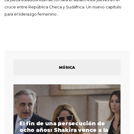
cruce entre República Checa y Sudáfrica. Un nuevo capítulo
para el liderazgo femenino…
MÚSICA
El fin de una persecución de
a
ocho años: Shakira vence a la
La