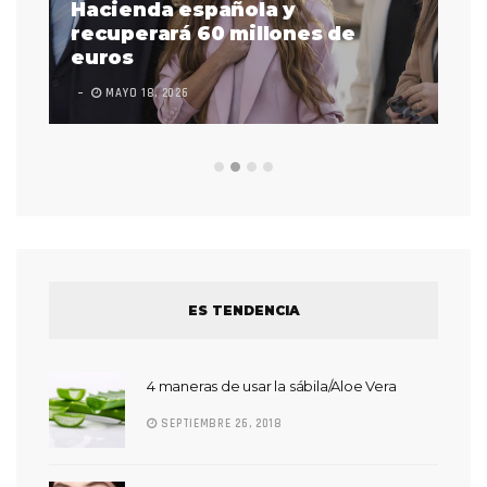
as
Hacienda española y
se
 a
recuperará 60 millones de
pr
euros
en
MAYO 18, 2026
L
ES TENDENCIA
4 maneras de usar la sábila/Aloe Vera
SEPTIEMBRE 26, 2018