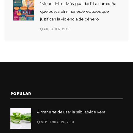
“Menos Mitos Más Igualdad” La campaña
que busca eliminar estereotipos que
justifican la violencia de género
AGOSTO 6, 2018
POPULAR
4 maneras de usar la sábila/Aloe Vera
SEPTIEMBRE 26, 2018