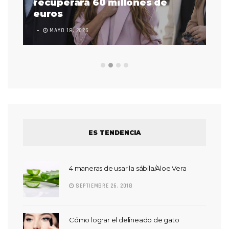
 a
recuperará 60 millones de
pr
euros
en
MAYO 18, 2026
L
ES TENDENCIA
4 maneras de usar la sábila/Aloe Vera
SEPTIEMBRE 26, 2018
Cómo lograr el delineado de gato