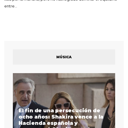
entre…
MÚSICA
El fin de una persecución de
a
ocho años: Shakira vence a la
La
as
Hacienda española y
se