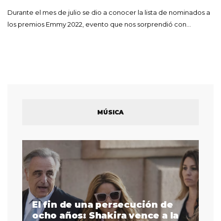
Durante el mes de julio se dio a conocer la lista de nominados a
los premios Emmy 2022, evento que nos sorprendió con…
MÚSICA
El fin de una persecución de
a
ocho años: Shakira vence a la
La