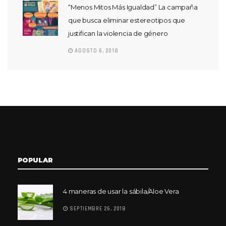
“Menos Mitos Más Igualdad” La campaña
que busca eliminar estereotipos que
justifican la violencia de género
AGOSTO 6, 2018
POPULAR
4 maneras de usar la sábila/Aloe Vera
SEPTIEMBRE 26, 2018