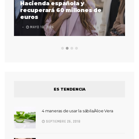
as
Hacienda española y
se
 a
recuperará 60 millones de
pr
euros
en
MAYO 18, 2026
L
ES TENDENCIA
4 maneras de usar la sábila/Aloe Vera
SEPTIEMBRE 26, 2018