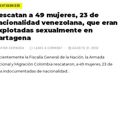
CATEGORIZED
escatan a 49 mujeres, 23 de
acionalidad venezolana, que eran
xplotadas sexualmente en
artagena
Totó la Momposina: el
IFFER ESPINOSA
LEAVE A COMMENT
AGOSTO 21, 2018
adiós a la gran
ientemente la Fiscalía General de la Nación, la Armada
cantadora que llevó la
ional y Migración Colombia rescataron, a 49 mujeres, 23 de
raíces colombianas al
las indocumentadas de nacionalidad…
mundo a través de su
tas», el nuevo
música
llo de Hendrix y
MAYO 21, 2026
un himno por la
de las mujeres
A COMMENT
FEBRERO 16, 2023