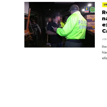
UN
R
n
e
C
JEN
Rec
Nac
el
«Boni
senci
Goyo 
vida 
LEAVE 