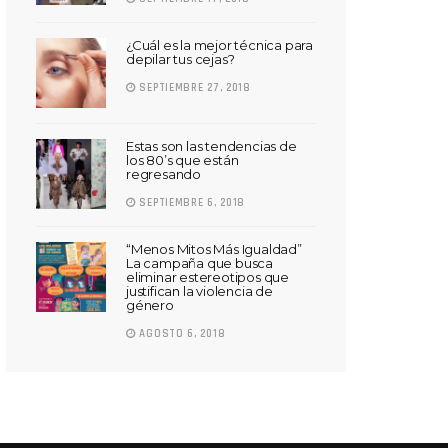
¿Cuál es la mejor técnica para
depilar tus cejas?
SEPTIEMBRE 27, 2018
Estas son las tendencias de
los 80’s que están
regresando
SEPTIEMBRE 6, 2018
“Menos Mitos Más Igualdad”
La campaña que busca
eliminar estereotipos que
justifican la violencia de
género
AGOSTO 6, 2018