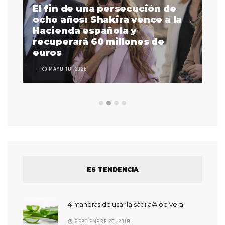
El fin de una persecución de
a
ocho años: Shakira vence a la
La
as
Hacienda española y
se
 a
recuperará 60 millones de
pr
euros
en
MAYO 18, 2026
L
ES TENDENCIA
4 maneras de usar la sábila/Aloe Vera
SEPTIEMBRE 26, 2018