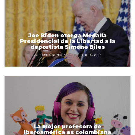
Joe Biden otorga Medalla
Presidencial de la Libertad a la
deportista Simone Biles
LEAVE A COMMENT
JULIO 14, 2022
La mejor profesora de
Iberoamérica es colombiana