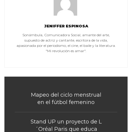
JENIFFER ESPINOSA
Sonámbula, Comunicadora Social, amante del arte,
supuesto de actriz y cantante, escritora de la vida,
apasionada por el periodismo, el cine, el baile y la literatura.
"Mi revolución es amar".
Mapeo del ciclo menstrual
en el fútbol femenino
Stand UP un proyecto de L
´Oréal Paris que educa