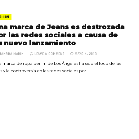
SHION
na marca de Jeans es destrozada
or las redes sociales a causa de
u nuevo lanzamiento
JANDRA MARÍN
LEAVE A COMMENT
MAYO 4, 2018
 marca de ropa denim de Los Ángeles ha sido el foco de las
as y la controversia en las redes sociales por…