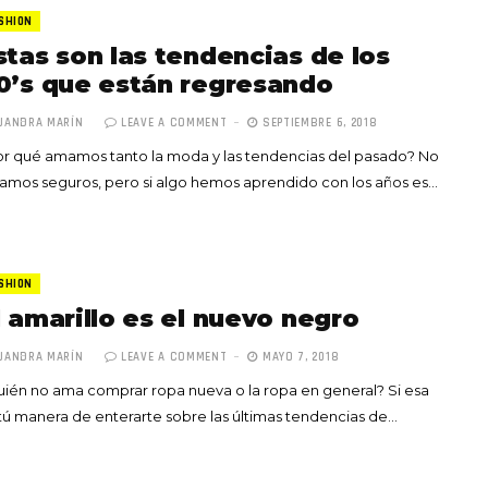
SHION
stas son las tendencias de los
0’s que están regresando
JANDRA MARÍN
LEAVE A COMMENT
SEPTIEMBRE 6, 2018
r qué amamos tanto la moda y las tendencias del pasado? No
Totó la Momposina: el
amos seguros, pero si algo hemos aprendido con los años es…
adiós a la gran
cantadora que llevó la
raíces colombianas al
mundo a través de su
SHION
tas», el nuevo
música
l amarillo es el nuevo negro
llo de Hendrix y
MAYO 21, 2026
un himno por la
JANDRA MARÍN
LEAVE A COMMENT
MAYO 7, 2018
de las mujeres
ién no ama comprar ropa nueva o la ropa en general? Si esa
A COMMENT
FEBRERO 16, 2023
tú manera de enterarte sobre las últimas tendencias de…