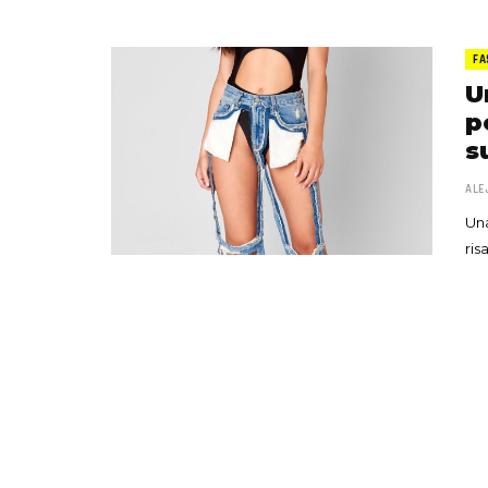
FA
U
p
s
ALE
Una
ris