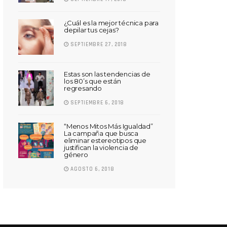
¿Cuál es la mejor técnica para
depilar tus cejas?
SEPTIEMBRE 27, 2018
Estas son las tendencias de
los 80’s que están
regresando
SEPTIEMBRE 6, 2018
“Menos Mitos Más Igualdad”
La campaña que busca
eliminar estereotipos que
justifican la violencia de
género
AGOSTO 6, 2018