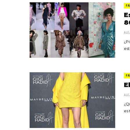
FA
E
8
ALE
¿Po
est
FA
«Boni
E
senci
Goyo 
ALE
vida 
¿Qu
LEAVE 
es 