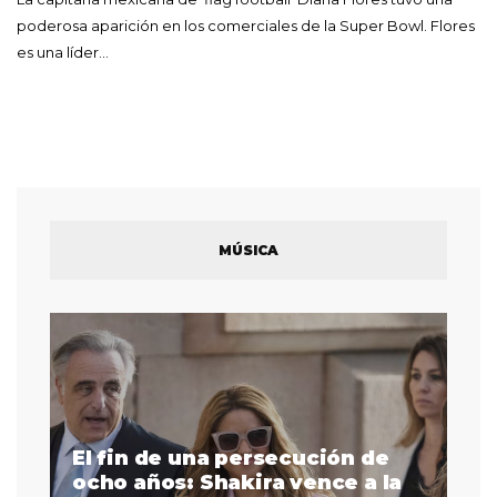
poderosa aparición en los comerciales de la Super Bowl. Flores
es una líder…
MÚSICA
El fin de una persecución de
a
ocho años: Shakira vence a la
La