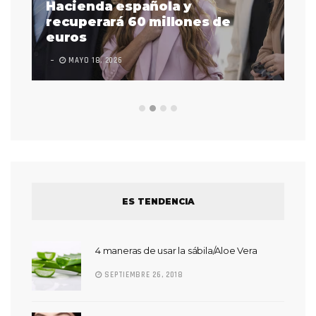
as
Hacienda española y
se
 a
recuperará 60 millones de
pr
euros
en
MAYO 18, 2026
L
ES TENDENCIA
4 maneras de usar la sábila/Aloe Vera
SEPTIEMBRE 26, 2018