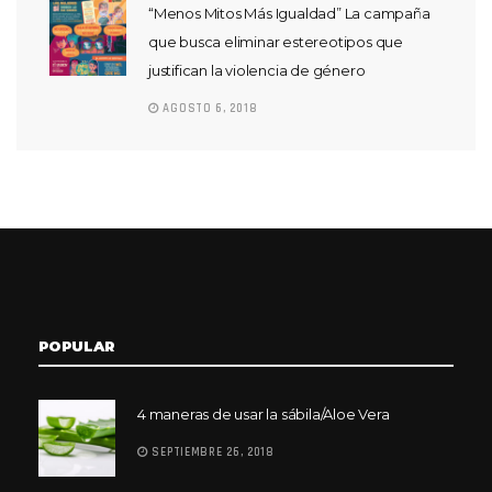
“Menos Mitos Más Igualdad” La campaña
que busca eliminar estereotipos que
justifican la violencia de género
AGOSTO 6, 2018
POPULAR
4 maneras de usar la sábila/Aloe Vera
SEPTIEMBRE 26, 2018