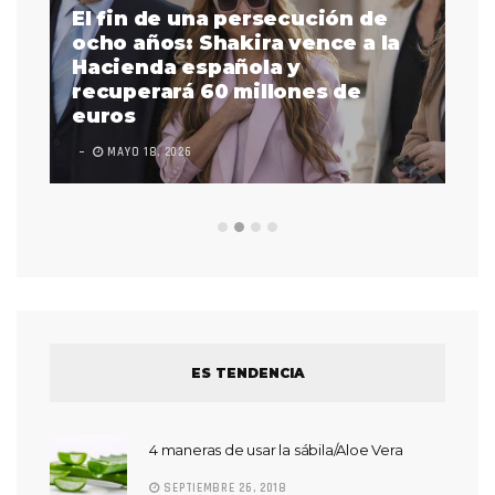
El fin de una persecución de
a
ocho años: Shakira vence a la
La
as
Hacienda española y
se
 a
recuperará 60 millones de
pr
euros
en
MAYO 18, 2026
L
ES TENDENCIA
4 maneras de usar la sábila/Aloe Vera
SEPTIEMBRE 26, 2018