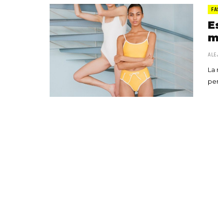
FA
E
m
ALE
La 
per
«Boni
senci
Goyo 
vida 
LEAVE 