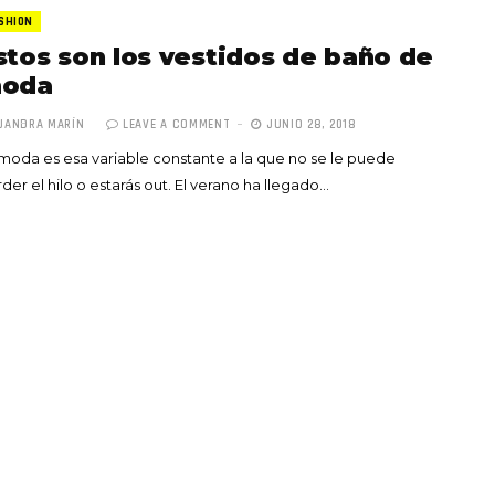
SHION
stos son los vestidos de baño de
oda
JANDRA MARÍN
LEAVE A COMMENT
JUNIO 28, 2018
moda es esa variable constante a la que no se le puede
Totó la Momposina: el
der el hilo o estarás out. El verano ha llegado…
adiós a la gran
cantadora que llevó la
raíces colombianas al
mundo a través de su
tas», el nuevo
música
llo de Hendrix y
MAYO 21, 2026
un himno por la
de las mujeres
A COMMENT
FEBRERO 16, 2023