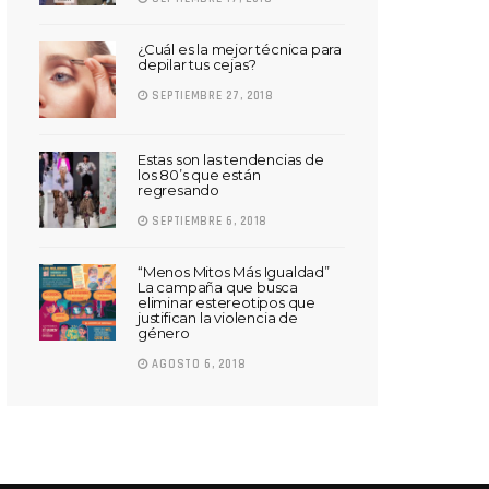
¿Cuál es la mejor técnica para
depilar tus cejas?
SEPTIEMBRE 27, 2018
Estas son las tendencias de
los 80’s que están
regresando
SEPTIEMBRE 6, 2018
“Menos Mitos Más Igualdad”
La campaña que busca
eliminar estereotipos que
justifican la violencia de
género
AGOSTO 6, 2018