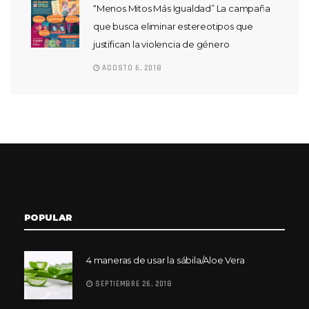
“Menos Mitos Más Igualdad” La campaña
que busca eliminar estereotipos que
justifican la violencia de género
AGOSTO 6, 2018
POPULAR
4 maneras de usar la sábila/Aloe Vera
SEPTIEMBRE 26, 2018