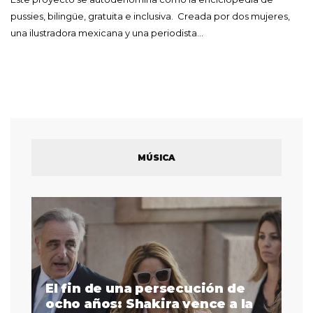
pussies, bilingüe, gratuita e inclusiva. Creada por dos mujeres,
una ilustradora mexicana y una periodista…
MÚSICA
El fin de una persecución de
a
ocho años: Shakira vence a la
La