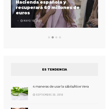
as
Hacienda española y
se
 a
recuperará 60 millones de
pr
euros
en
MAYO 18, 2026
L
ES TENDENCIA
4 maneras de usar la sábila/Aloe Vera
SEPTIEMBRE 26, 2018