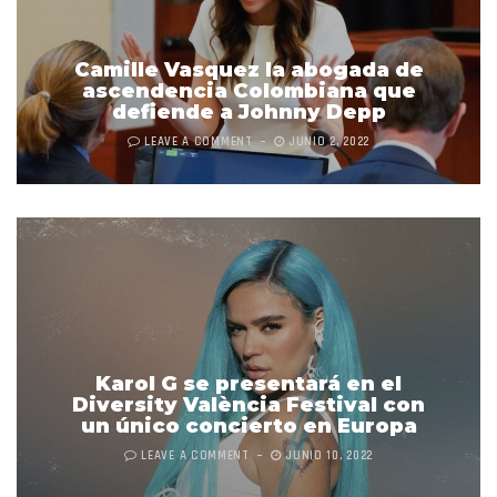
Camille Vasquez la abogada de
ascendencia Colombiana que
defiende a Johnny Depp
LEAVE A COMMENT
JUNIO 2, 2022
Karol G se presentará en el
Diversity València Festival con
un único concierto en Europa
LEAVE A COMMENT
JUNIO 10, 2022