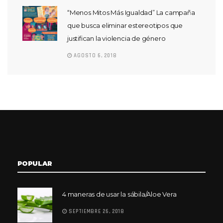
“Menos Mitos Más Igualdad” La campaña
que busca eliminar estereotipos que
justifican la violencia de género
AGOSTO 6, 2018
POPULAR
4 maneras de usar la sábila/Aloe Vera
SEPTIEMBRE 26, 2018