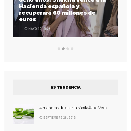
ocho años: Shakira vence a la
La
as
Hacienda española y
se
 a
recuperará 60 millones de
pr
euros
en
MAYO 18, 2026
L
ES TENDENCIA
4 maneras de usar la sábila/Aloe Vera
SEPTIEMBRE 26, 2018