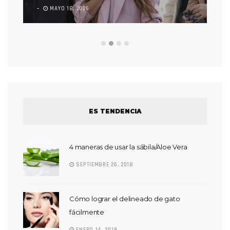
MAYO 18, 2026
L
ES TENDENCIA
4 maneras de usar la sábila/Aloe Vera
SEPTIEMBRE 26, 2018
Cómo lograr el delineado de gato
fácilmente