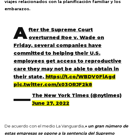
viajes relacionados con la planificación familiar y los
embarazos.
A
fter the Supreme Court
overturned Roe v. Wade on
Friday, several companies have
committed to helping their U.S.
employees get access to reproductive
care they may not be able to obtain in
their state.
https://t.co/WBDV0FiAgd
pic.twitter.com/x03ORJF2k8
—
The New York Times (@nytimes)
June 27, 2022
De acuerdo con el medio La Vanguardia,
» un gran número de
estas empresas se opone a la sentencia del Supremo