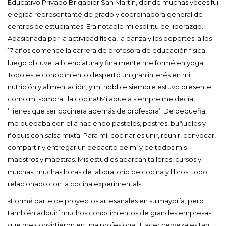
Educativo Privado Brigadier San Martín, donde muchas veces fui
elegida representante de grado y coordinadora general de
centros de estudiantes. Era notable mi espíritu de liderazgo.
Apasionada por la actividad física, la danza y los deportes, a los
17 años comencé la carrera de profesora de educación física,
luego obtuve la licenciatura y finalmente me formé en yoga.
Todo este conocimiento despertó un gran interés en mi
nutrición y alimentación, y mi hobbie siempre estuvo presente,
como mi sombra: ¡la cocina! Mi abuela siempre me decía:
‘Tienes que ser cocinera además de profesora’. De pequeña,
me quedaba con ella haciendo pasteles, postres, buñuelos y
ñoquis con salsa mixta. Para mí, cocinar es unir, reunir, convocar,
compartir y entregar un pedacito de mí y de todos mis
maestros y maestras. Mis estudios abarcan talleres, cursos y
muchas, muchas horas de laboratorio de cocina y libros, todo
relacionado con la cocina experimental».
«Formé parte de proyectos artesanales en su mayoría, pero
también adquirí muchos conocimientos de grandes empresas
que me convirtieron en una profesional. Hacer cerveza es tan