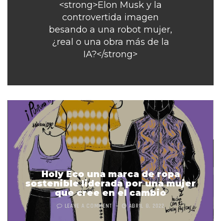
<strong>Elon Musk y la
controvertida imagen
besando a una robot mujer,
¿real o una obra más de la
IA?</strong>
Holy Eco una marca de ropa
sostenible liderada por una mujer
que cree en el cambio
LEAVE A COMMENT
ABRIL 8, 2022