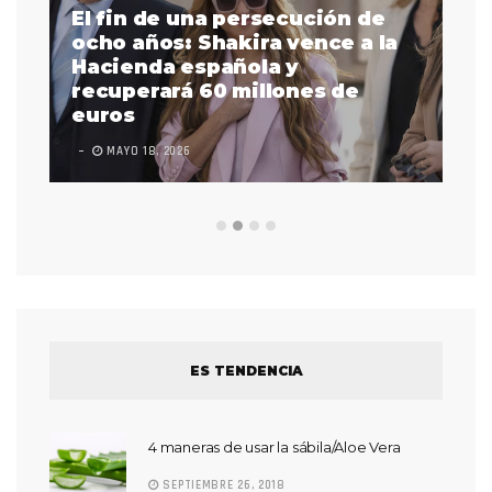
El fin de una persecución de
a
ocho años: Shakira vence a la
La
as
Hacienda española y
se
 a
recuperará 60 millones de
pr
euros
en
MAYO 18, 2026
L
ES TENDENCIA
4 maneras de usar la sábila/Aloe Vera
SEPTIEMBRE 26, 2018