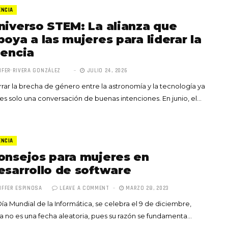
ENCIA
niverso STEM: La alianza que
poya a las mujeres para liderar la
iencia
IFER RIVERA GONZÁLEZ
JULIO 24, 2026
Totó la Momposina: el
rar la brecha de género entre la astronomía y la tecnología ya
adiós a la gran
es solo una conversación de buenas intenciones. En junio, el…
cantadora que llevó la
raíces colombianas al
mundo a través de su
tas», el nuevo
música
ENCIA
llo de Hendrix y
onsejos para mujeres en
MAYO 21, 2026
un himno por la
esarrollo de software
de las mujeres
IFFER ESPINOSA
LEAVE A COMMENT
MARZO 28, 2023
A COMMENT
FEBRERO 16, 2023
Día Mundial de la Informática, se celebra el 9 de diciembre,
a no es una fecha aleatoria, pues su razón se fundamenta…