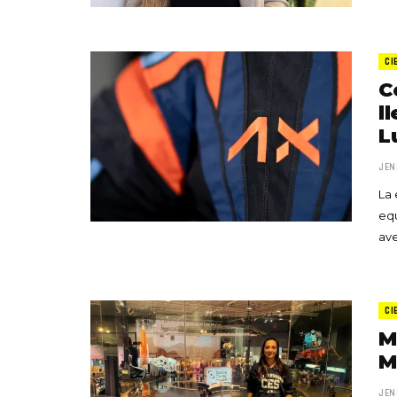
CI
C
l
L
JEN
La 
equ
ave
CI
M
M
JEN