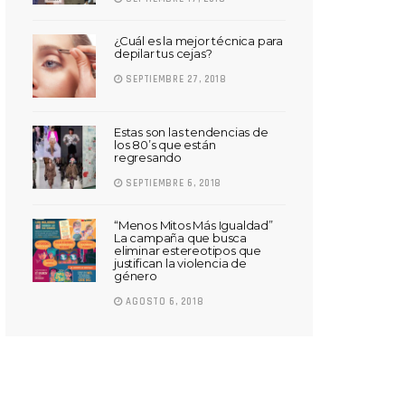
¿Cuál es la mejor técnica para
depilar tus cejas?
SEPTIEMBRE 27, 2018
Estas son las tendencias de
los 80’s que están
regresando
SEPTIEMBRE 6, 2018
“Menos Mitos Más Igualdad”
La campaña que busca
eliminar estereotipos que
justifican la violencia de
género
AGOSTO 6, 2018