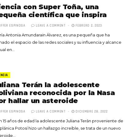
iencia con Super Toña, una
equeña científica que inspira
IFFER ESPINOSA
LEAVE A COMMENT
FEBRERO 2, 2023
ía Antonia Amundarain Álvarez, es una pequeña que ha
ado el espacio de las redes sociales y su influencia y alcance
ual en…
ENCIA
uliana Terán la adolescente
oliviana reconocida por la Nasa
or hallar un asteroide
IFFER ESPINOSA
LEAVE A COMMENT
DICIEMBRE 28, 2022
 15 años de edad la adolescente Juliana Terán proveniente de
iplánica Potosí hizo un hallazgo increíble, se trata de un nuevo
teroide…