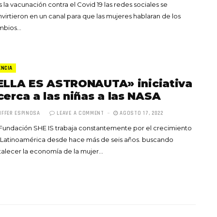
s la vacunación contra el Covid 19 las redes sociales se
virtieron en un canal para que las mujeres hablaran de los
mbios…
ENCIA
ELLA ES ASTRONAUTA» iniciativa
cerca a las niñas a las NASA
IFFER ESPINOSA
LEAVE A COMMENT
AGOSTO 17, 2022
Fundación SHE IS trabaja constantemente por el crecimiento
 Latinoamérica desde hace más de seis años. buscando
talecer la economía de la mujer…