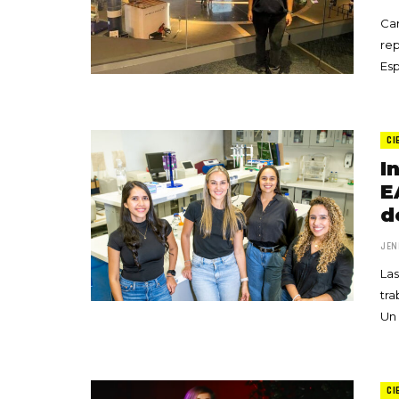
Car
rep
Esp
CI
I
E
d
JEN
Las
tra
Un
CI