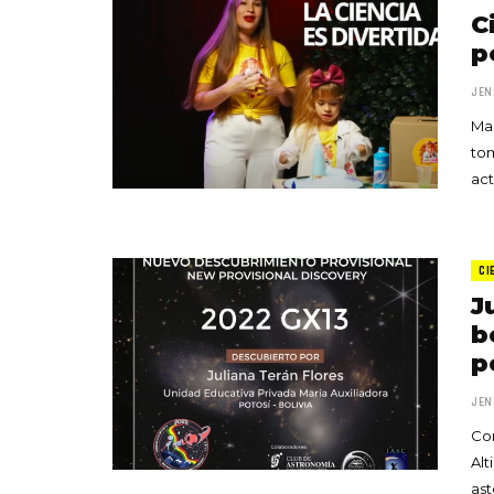
C
p
JEN
Mar
tom
act
CI
J
b
p
JEN
Con
Alt
as