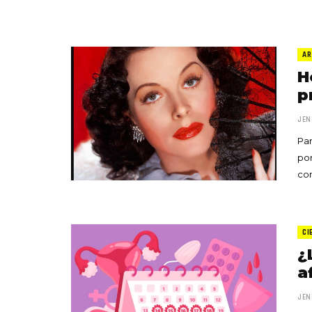
AR
H
p
JEN
Par
por
co
CI
¿
a
JEN