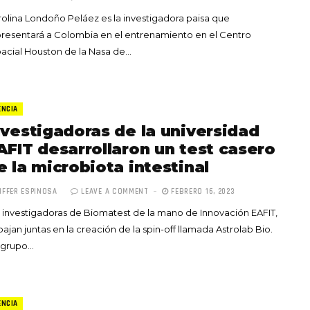
olina Londoño Peláez es la investigadora paisa que
resentará a Colombia en el entrenamiento en el Centro
acial Houston de la Nasa de…
ENCIA
nvestigadoras de la universidad
AFIT desarrollaron un test casero
e la microbiota intestinal
IFFER ESPINOSA
LEAVE A COMMENT
FEBRERO 16, 2023
 investigadoras de Biomatest de la mano de Innovación EAFIT,
bajan juntas en la creación de la spin-off llamada Astrolab Bio.
 grupo…
ENCIA