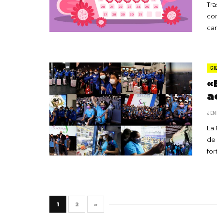
Tra
con
ca
CI
«
a
JEN
La 
de
for
1
2
»