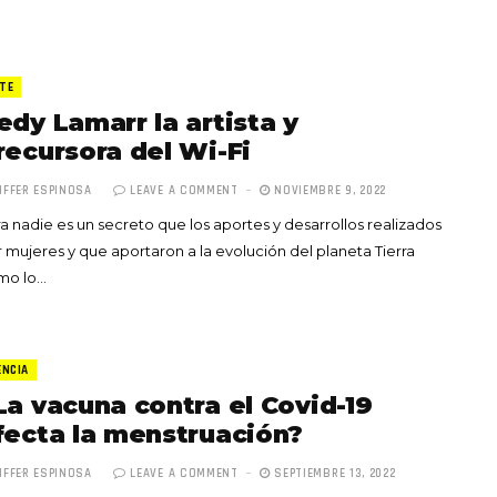
TE
edy Lamarr la artista y
recursora del Wi-Fi
IFFER ESPINOSA
LEAVE A COMMENT
NOVIEMBRE 9, 2022
a nadie es un secreto que los aportes y desarrollos realizados
 mujeres y que aportaron a la evolución del planeta Tierra
mo lo…
ENCIA
La vacuna contra el Covid-19
fecta la menstruación?
IFFER ESPINOSA
LEAVE A COMMENT
SEPTIEMBRE 13, 2022