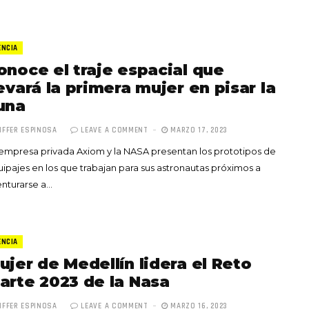
ENCIA
onoce el traje espacial que
levará la primera mujer en pisar la
una
IFFER ESPINOSA
LEAVE A COMMENT
MARZO 17, 2023
empresa privada Axiom y la NASA presentan los prototipos de
ipajes en los que trabajan para sus astronautas próximos a
nturarse a…
ENCIA
ujer de Medellín lidera el Reto
arte 2023 de la Nasa
IFFER ESPINOSA
LEAVE A COMMENT
MARZO 16, 2023