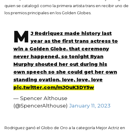
quien se catalogó como la primera artista trans en recibir uno de
los premios principales en los Golden Globes.
M
J Rodriquez made history last
year as the first trans actress to
win a Golden Globe. that ceremony
never happened, so tonight Ryan
Murphy shouted her out during his
own speech so she could get her own
standing ovation. love, love, love
pic.twitter.com/mJOuK3DY5w
— Spencer Althouse
(@SpencerAlthouse)
January 11, 2023
Rodriguez ganó el Globo de Oro a la categoría Mejor Actriz en