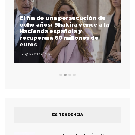
El fin de una persecución de
a
ocho años: Shakira vence a la
La
as
Hacienda española y
se
 a
recuperará 60 millones de
pr
euros
en
MAYO 18, 2026
L
ES TENDENCIA