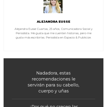
ALEJANDRA EUSSE
Alejandra Eusse Cuartas, 25 años, Comunicadora Social y
Periodista. Me gusta que me cuenten historias, pero me
gusta más escribirlas. Periodista en Espacio & Publicize.
Nadadora, estas
recomendaciones le
servirán para su cabello,
cuerpo y uñas
¿Por qué no crecen las