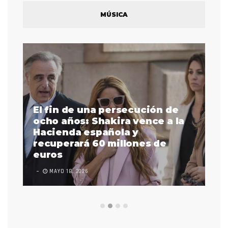
MÚSICA
ón de
e a la
La intérprete de lenguaje de
señas Justina Miles es la
 de
primera afroamericana sorda
en actuar en la Súper Bowl
LEAVE A COMMENT
FEBRERO 17, 2023