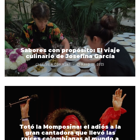
Sabores con propósito: El viaje
culinario de Josefina García
LEAVE A COMMENT
MAYO 22, 2023
Totó la Momposina: el adiós a la
gran cantadora que llevó las
raíces colombianas al mundo a