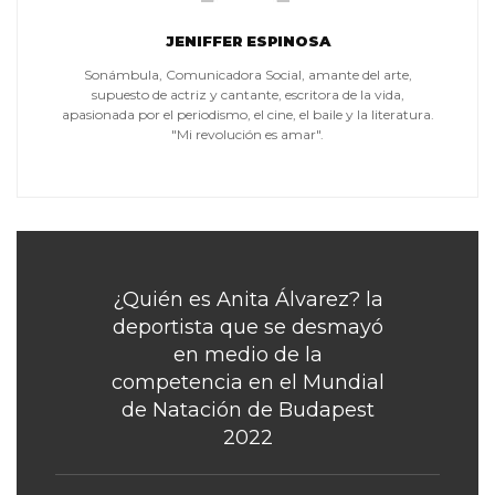
JENIFFER ESPINOSA
Sonámbula, Comunicadora Social, amante del arte,
supuesto de actriz y cantante, escritora de la vida,
apasionada por el periodismo, el cine, el baile y la literatura.
"Mi revolución es amar".
¿Quién es Anita Álvarez? la
deportista que se desmayó
en medio de la
competencia en el Mundial
de Natación de Budapest
2022