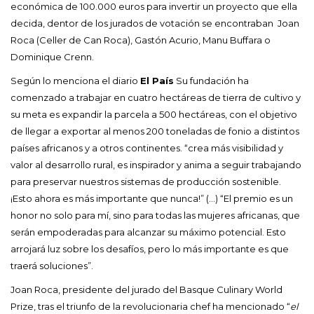
económica de 100.000 euros para invertir un proyecto que ella
decida, dentor de los jurados de votación se encontraban Joan
Roca (Celler de Can Roca), Gastón Acurio, Manu Buffara o
Dominique Crenn.
Según lo menciona el diario
El País
Su fundación ha
comenzado a trabajar en cuatro hectáreas de tierra de cultivo y
su meta es expandir la parcela a 500 hectáreas, con el objetivo
de llegar a exportar al menos 200 toneladas de fonio a distintos
países africanos y a otros continentes. “crea más visibilidad y
valor al desarrollo rural, es inspirador y anima a seguir trabajando
para preservar nuestros sistemas de producción sostenible.
¡Esto ahora es más importante que nunca!” (…) “El premio es un
honor no solo para mí, sino para todas las mujeres africanas, que
serán empoderadas para alcanzar su máximo potencial. Esto
arrojará luz sobre los desafíos, pero lo más importante es que
traerá soluciones”.
Joan Roca, presidente del jurado del Basque Culinary World
Prize, tras el triunfo de la revolucionaria chef ha mencionado “
el