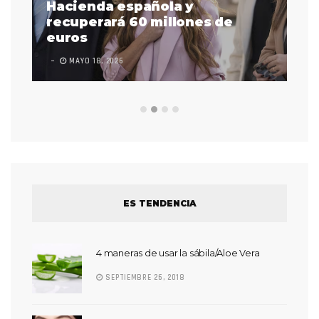
as
Hacienda española y
se
 a
recuperará 60 millones de
pr
euros
en
MAYO 18, 2026
L
ES TENDENCIA
4 maneras de usar la sábila/Aloe Vera
SEPTIEMBRE 26, 2018