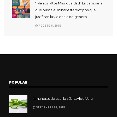
“Menos Mitos Más Igualdad” La campaña
que busca eliminar estereotipos que
justifican la violencia de género
AGOSTO 6, 2018
POPULAR
4 maneras de usar la sábila/Aloe Vera
SEPTIEMBRE 26, 2018