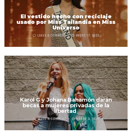
El vestido hecho con reciclaje
usado por Miss Tailandia en Miss
Universo
LEAVE A COMMENT
ENERO 17, 2023
Karol G y Johana Bahamón darán
becas a mujeres privadas de la
libertad
LEAVE A COMMENT
MARZO 3, 2023