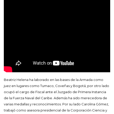
Beatriz Helena ha laborado en las bases de la Armada como
juez en lugares como Tumaco, Coveñas y Bogotá, por otro lado
ocupó el cargo de Fiscal ante el Juzgado de Primera Instancia
de la Fuerza Naval del Caribe. Además ha sido merecedora de
varias medallas y reconocimientos. Por su lado Carolina Gómez,
trabajó como asesora presidencial de la Corporación Ciencia y