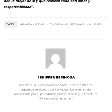
den lo mejor de sí y que realicen todo con amor y
responsabilidad”.
TAGS:
ARMADA NACIONAL
COLOMBIA
FUERZA NAVAL
MUJERES
JENIFFER ESPINOSA
Sonámbula, Comunicadora Social, amante del arte,
supuesto de actriz y cantante, escritora de la vida,
apasionada por el periodismo, el cine, el baile y la literatura.
"Mi revolución es amar".