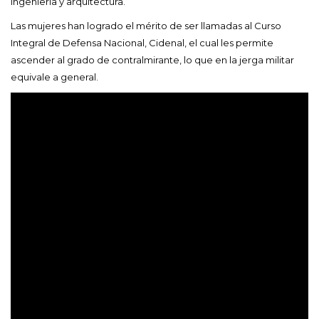
ingeniería y arquitectura.
Las mujeres han logrado el mérito de ser llamadas al Curso
Integral de Defensa Nacional, Cidenal, el cual les permite
ascender al grado de contralmirante, lo que en la jerga militar
equivale a general.