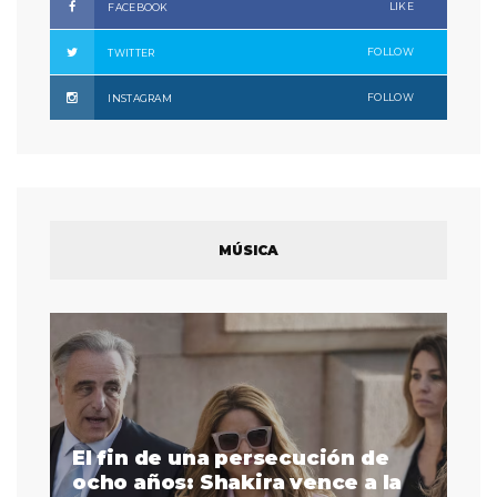
LIKE
FACEBOOK
FOLLOW
TWITTER
FOLLOW
INSTAGRAM
MÚSICA
El fin de una persecución de
a
ocho años: Shakira vence a la
La