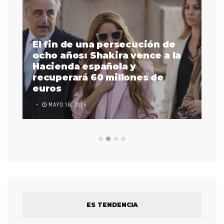
El fin de una persecución de
a
ocho años: Shakira vence a la
La
as
Hacienda española y
se
 a
recuperará 60 millones de
pr
euros
en
MAYO 18, 2026
L
ES TENDENCIA