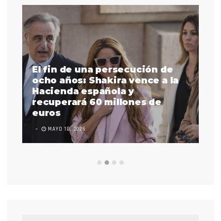
El fin de una persecución de
a
ocho años: Shakira vence a la
La
as
Hacienda española y
se
 a
recuperará 60 millones de
pr
euros
en
MAYO 18, 2026
L