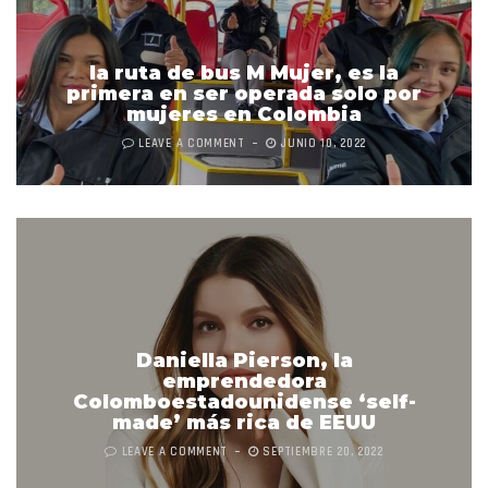
la ruta de bus M Mujer, es la
primera en ser operada solo por
mujeres en Colombia
LEAVE A COMMENT
JUNIO 10, 2022
Daniella Pierson, la
emprendedora
Colomboestadounidense ‘self-
made’ más rica de EEUU
LEAVE A COMMENT
SEPTIEMBRE 20, 2022