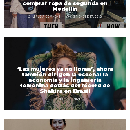
comprar ropa de segunda en
Medellín
LEAVE A COMMENT
SEPTIEMBRE 17, 2018
‘Las mujeres ya no lloran’, ahora
también dirigen la escena: la
economía y la ingeniería
femenina detrás del récord de
Shakira en Brasil
MAYO 18, 2026