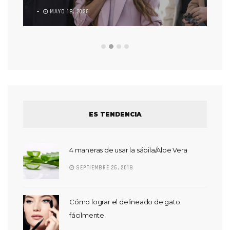
MAYO 18, 2026
L
ES TENDENCIA
4 maneras de usar la sábila/Aloe Vera
SEPTIEMBRE 26, 2018
Cómo lograr el delineado de gato
fácilmente