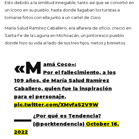
Esto debido a la similitud innegable, tanto así que se convirtió en
un ícono en su pueblo, hasta donde llagaban los turistas a
tomarse fotos con ella junto a un cartel de
Coco
.
María Salud Ramírez Caballero, era alfarera de oficio, creció en
Santa Fe de la Laguna en Michoacán, un pintoresco pueblo
donde hizo su vida al lado de sus tres hijos, nietos y bisnietos.
«M
amá Coco»:
Por el fallecimiento, a los
109 años, de María Salud Ramírez
Caballero, quien fue la inspiración
para el personaje.
pic.twitter.com/XMvfaS2V9W
—
¿Por qué es Tendencia?
(@porktendencia)
October 16,
2022