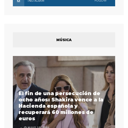
FOLLOW
INSTAGRAM
MÚSICA
El fin de una persecución de
a
ocho años: Shakira vence a la
La
as
Hacienda española y
se
 a
recuperará 60 millones de
pr
euros
en
MAYO 18, 2026
L