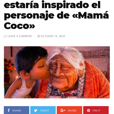
estaría inspirado el
personaje de «Mamá
Coco»
LEAVE A COMMENT
OCTUBRE 19, 2022
SHARE
TWEET
SHARE
PIN IT