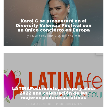
Karol G se presentará en el
Diversity València Festival con
un único concierto en Europa
LEAVE A COMMENT
JUNIO 10, 2022
LATINAFest mente, cuerpo y alma
2022 una celebración de las
mujeres poderosas latinas
LEAVE A COMMENT
OCTUBRE 20, 2022