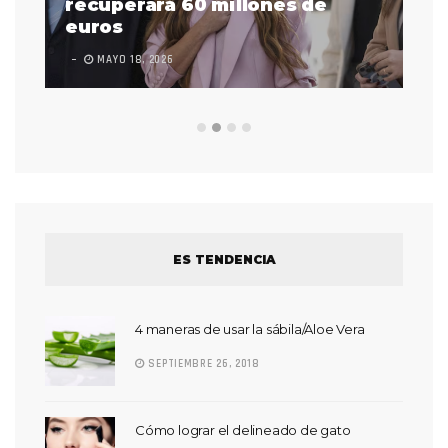
 a
recuperará 60 millones de
pr
euros
en
MAYO 18, 2026
L
ES TENDENCIA
4 maneras de usar la sábila/Aloe Vera
SEPTIEMBRE 26, 2018
Cómo lograr el delineado de gato