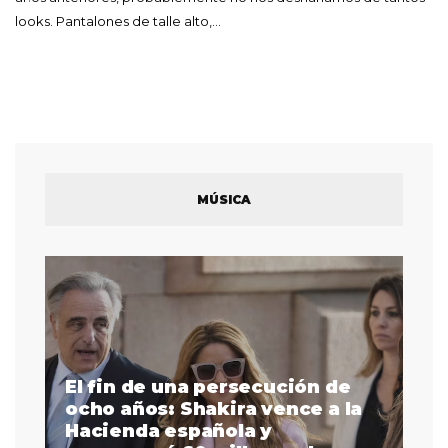
looks. Pantalones de talle alto,…
MÚSICA
El fin de una persecución de
a
ocho años: Shakira vence a la
La
as
Hacienda española y
se