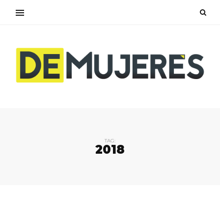
TAG:
2018