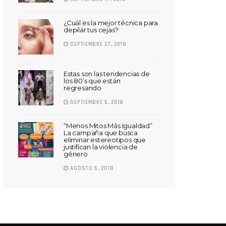
¿Cuál es la mejor técnica para
depilar tus cejas?
SEPTIEMBRE 27, 2018
Estas son las tendencias de
los 80’s que están
regresando
SEPTIEMBRE 6, 2018
“Menos Mitos Más Igualdad”
La campaña que busca
eliminar estereotipos que
justifican la violencia de
género
AGOSTO 6, 2018