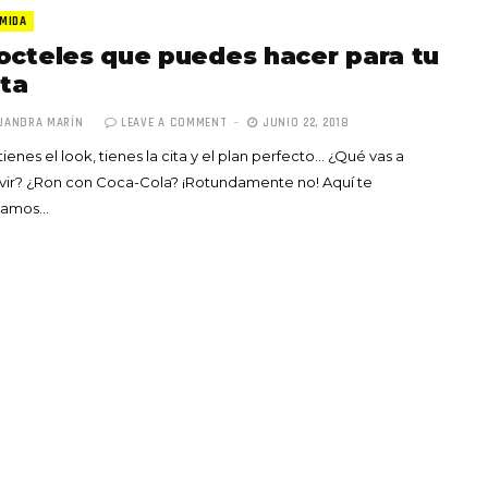
MIDA
octeles que puedes hacer para tu
ita
JANDRA MARÍN
LEAVE A COMMENT
JUNIO 22, 2018
tienes el look, tienes la cita y el plan perfecto… ¿Qué vas a
Totó la Momposina: el
vir? ¿Ron con Coca-Cola? ¡Rotundamente no! Aquí te
adiós a la gran
jamos…
cantadora que llevó la
raíces colombianas al
mundo a través de su
tas», el nuevo
música
llo de Hendrix y
MAYO 21, 2026
un himno por la
de las mujeres
A COMMENT
FEBRERO 16, 2023