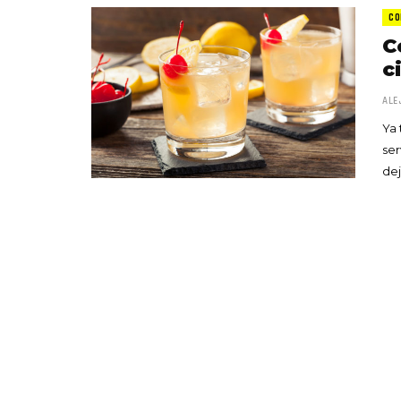
CO
C
c
ALE
Ya 
ser
de
«Boni
senci
Goyo 
vida 
LEAVE 