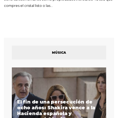
compres el cristal listo o las…
MÚSICA
El fin de una persecución de
a
ocho años: Shakira vence a la
La
as
Hacienda española y
se