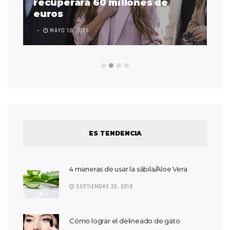
 a
recuperará 60 millones de
pr
euros
en
MAYO 18, 2026
L
ES TENDENCIA
4 maneras de usar la sábila/Aloe Vera
SEPTIEMBRE 26, 2018
Cómo lograr el delineado de gato