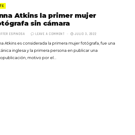
TE
nna Atkins la primer mujer
otógrafa sin cámara
IFFER ESPINOSA
LEAVE A COMMENT
JULIO 3, 2022
a Atkins es considerada la primera mujer fotógrafa, fue una
Totó la Momposina: el
ánica inglesa y la primera persona en publicar una
adiós a la gran
opublicación, motivo por el…
cantadora que llevó la
raíces colombianas al
mundo a través de su
tas», el nuevo
música
llo de Hendrix y
MAYO 21, 2026
un himno por la
de las mujeres
A COMMENT
FEBRERO 16, 2023