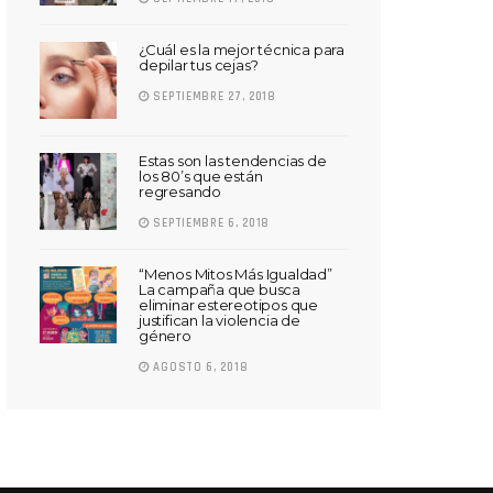
¿Cuál es la mejor técnica para
depilar tus cejas?
SEPTIEMBRE 27, 2018
Estas son las tendencias de
los 80’s que están
regresando
SEPTIEMBRE 6, 2018
“Menos Mitos Más Igualdad”
La campaña que busca
eliminar estereotipos que
justifican la violencia de
género
AGOSTO 6, 2018