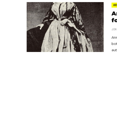
AR
A
f
JEN
Ann
bot
aut
«Boni
senci
Goyo 
vida 
LEAVE 