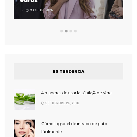
euros
en
MAYO 18, 2026
L
ES TENDENCIA
4 maneras de usar la sábila/Aloe Vera
SEPTIEMBRE 26, 2018
Cómo lograr el delineado de gato
fácilmente