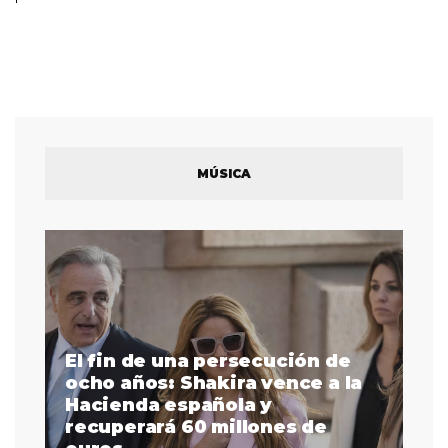
MÚSICA
El fin de una persecución de
a
ocho años: Shakira vence a la
La
as
Hacienda española y
se
 a
recuperará 60 millones de
pr