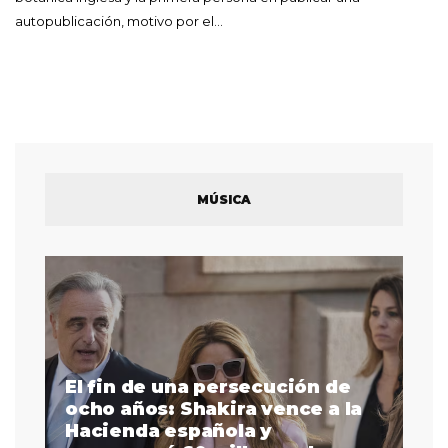
autopublicación, motivo por el…
MÚSICA
El fin de una persecución de
a
ocho años: Shakira vence a la
La
as
Hacienda española y
se