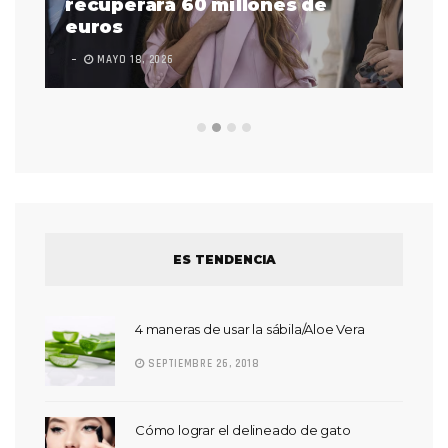
 a
recuperará 60 millones de
pr
euros
en
MAYO 18, 2026
L
ES TENDENCIA
4 maneras de usar la sábila/Aloe Vera
SEPTIEMBRE 26, 2018
Cómo lograr el delineado de gato