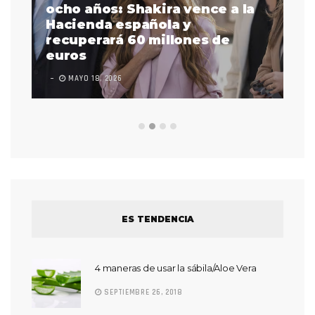
a
ocho años: Shakira vence a la
La
as
Hacienda española y
se
 a
recuperará 60 millones de
pr
euros
en
MAYO 18, 2026
L
ES TENDENCIA
4 maneras de usar la sábila/Aloe Vera
SEPTIEMBRE 26, 2018