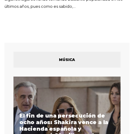
últimos años, pues como es sabido,…
MÚSICA
El fin de una persecución de
a
ocho años: Shakira vence a la
La
as
Hacienda española y
se