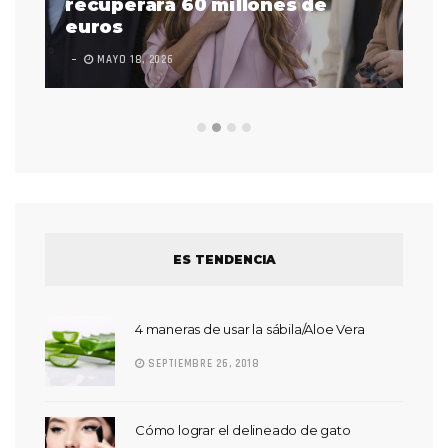
 a
recuperará 60 millones de
pr
euros
en
MAYO 18, 2026
L
ES TENDENCIA
4 maneras de usar la sábila/Aloe Vera
SEPTIEMBRE 26, 2018
Cómo lograr el delineado de gato