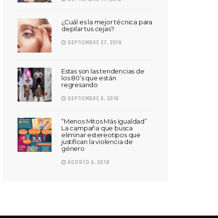
¿Cuál es la mejor técnica para
depilar tus cejas?
SEPTIEMBRE 27, 2018
Estas son las tendencias de
los 80’s que están
regresando
SEPTIEMBRE 6, 2018
“Menos Mitos Más Igualdad”
La campaña que busca
eliminar estereotipos que
justifican la violencia de
género
AGOSTO 6, 2018