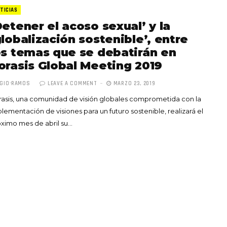
TICIAS
Detener el acoso sexual’ y la
globalización sostenible’, entre
os temas que se debatirán en
orasis Global Meeting 2019
Totó la Momposina: el
GIO RAMOS
LEAVE A COMMENT
MARZO 23, 2019
adiós a la gran
asis, una comunidad de visión globales comprometida con la
cantadora que llevó la
lementación de visiones para un futuro sostenible, realizará el
raíces colombianas al
ximo mes de abril su…
mundo a través de su
tas», el nuevo
música
llo de Hendrix y
MAYO 21, 2026
un himno por la
de las mujeres
A COMMENT
FEBRERO 16, 2023