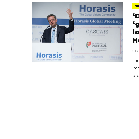
NO
‘
‘
l
H
SER
Hor
imp
pró
«Boni
senci
Goyo 
vida 
LEAVE 