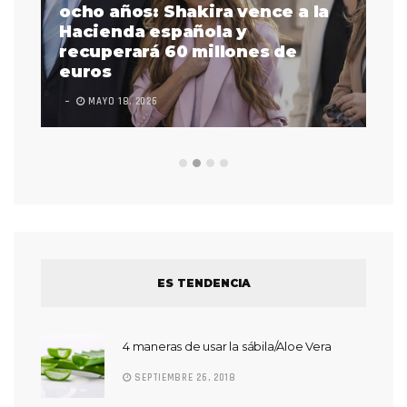
a
ocho años: Shakira vence a la
La
as
Hacienda española y
se
 a
recuperará 60 millones de
pr
euros
en
MAYO 18, 2026
L
ES TENDENCIA
4 maneras de usar la sábila/Aloe Vera
SEPTIEMBRE 26, 2018