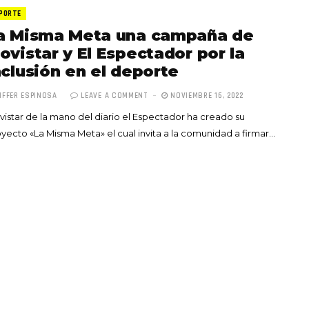
PORTE
a Misma Meta una campaña de
ovistar y El Espectador por la
nclusión en el deporte
IFFER ESPINOSA
LEAVE A COMMENT
NOVIEMBRE 16, 2022
Totó la Momposina: el
istar de la mano del diario el Espectador ha creado su
adiós a la gran
yecto «La Misma Meta» el cual invita a la comunidad a firmar…
cantadora que llevó la
raíces colombianas al
mundo a través de su
tas», el nuevo
música
llo de Hendrix y
MAYO 21, 2026
un himno por la
de las mujeres
A COMMENT
FEBRERO 16, 2023