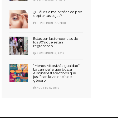
¿Cuál es la mejor técnica para
depilar tus cejas?
SEPTIEMBRE 27, 2018
Estas son las tendencias de
los 80’s que están
regresando
SEPTIEMBRE 6, 2018
“Menos Mitos Más Igualdad”
La campaña que busca
eliminar estereotipos que
justifican la violencia de
género
AGOSTO 6, 2018