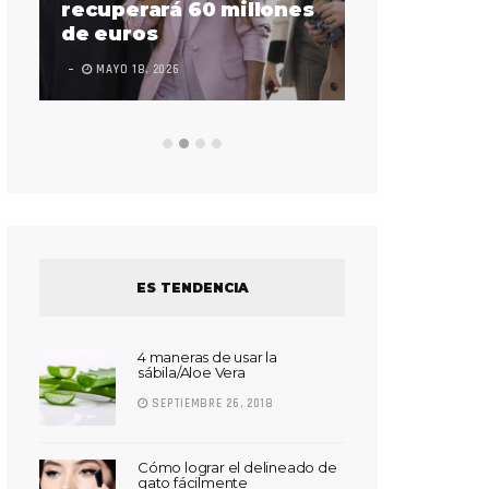
sorda en ac
recuperará 60 millones
Súper Bow
de euros
LEAVE A COMMEN
MAYO 18, 2026
ES TENDENCIA
4 maneras de usar la
sábila/Aloe Vera
SEPTIEMBRE 26, 2018
Cómo lograr el delineado de
gato fácilmente