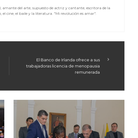
mante del arte, supuesto de actriz y cantante, escritora de la
el cine, el baile y la literatura. "Mi revolución es amar".
El Banco de Irlanda ofrece a sus
trabajadoras licencia de menopausia
remunerada