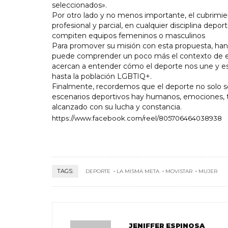
seleccionados».
Por otro lado y no menos importante, el cubrimie
profesional y parcial, en cualquier disciplina depor
compiten equipos femeninos o masculinos
Para promover su misión con esta propuesta, han
puede comprender un poco más el contexto de esta
acercan a entender cómo el deporte nos une y es
hasta la población LGBTIQ+.
Finalmente, recordemos que el deporte no solo se
escenarios deportivos hay humanos, emociones, t
alcanzado con su lucha y constancia.
https://www.facebook.com/reel/805706464038938
TAGS:
DEPORTE
LA MISMA META
MOVISTAR
MUJER
JENIFFER ESPINOSA