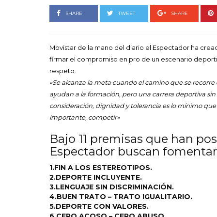
Goyo 
vida 
SHARE
TWEET
SHARE
LEAVE 
Movistar de la mano del diario el Espectador ha crea
firmar el compromiso en pro de un escenario deportivo
respeto.
«Se alcanza la meta cuando el camino que se recorre
ayudan a la formación, pero una carrera deportiva sin
consideración, dignidad y tolerancia es lo mínimo qu
importante, competir»
Bajo 11 premisas que han post
Espectador buscan fomentar 
1.FIN A LOS ESTEREOTIPOS.
2.DEPORTE INCLUYENTE.
3.LENGUAJE SIN DISCRIMINACIÓN.
4.BUEN TRATO – TRATO IGUALITARIO.
5.DEPORTE CON VALORES.
6.CERO ACOSO – CERO ABUSO.