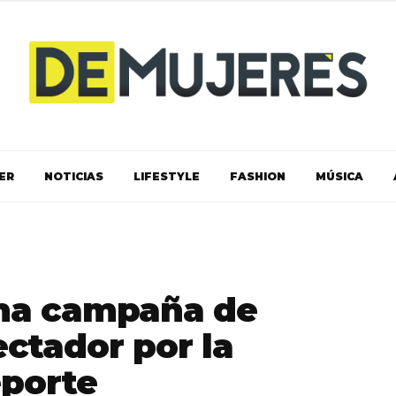
ER
NOTICIAS
LIFESTYLE
FASHION
MÚSICA
na campaña de
ectador por la
eporte