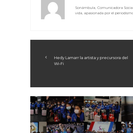
Sonámbula, Comunicadora Social, a
vida, apasionada por el periodismo, 
Hedy Lamarr la artista y precursora del
Wi-Fi