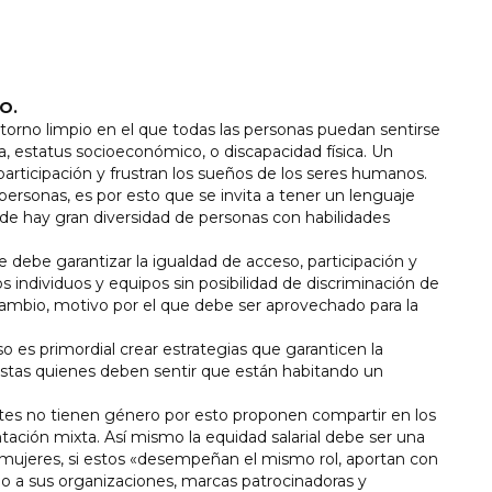
O.
ntorno limpio en el que todas las personas puedan sentirse
a, estatus socioeconómico, o discapacidad física. Un
participación y frustran los sueños de los seres humanos.
 personas, es por esto que se invita a tener un lenguaje
de hay gran diversidad de personas con habilidades
e debe garantizar la igualdad de acceso, participación y
s individuos y equipos sin posibilidad de discriminación de
ambio, motivo por el que debe ser aprovechado para la
o es primordial crear estrategias que garanticen la
tistas quienes deben sentir que están habitando un
ortes no tienen género por esto proponen compartir en los
ación mixta. Así mismo la equidad salarial debe ser una
y mujeres, si estos «desempeñan el mismo rol, aportan con
ndo a sus organizaciones, marcas patrocinadoras y