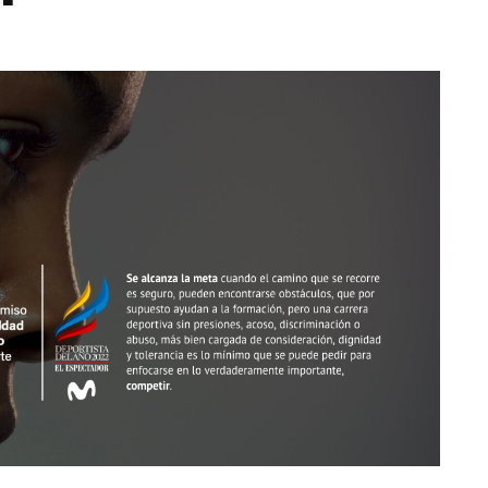
Totó la Momposina: el
adiós a la gran
cantadora que llevó la
raíces colombianas al
mundo a través de su
tas», el nuevo
música
llo de Hendrix y
MAYO 21, 2026