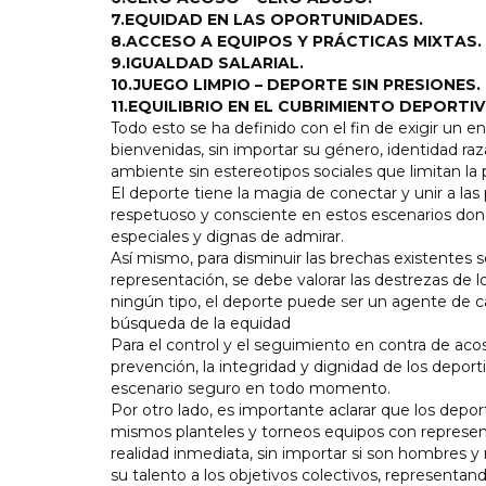
7.EQUIDAD EN LAS OPORTUNIDADES.
8.ACCESO A EQUIPOS Y PRÁCTICAS MIXTAS.
9.IGUALDAD SALARIAL.
10.JUEGO LIMPIO – DEPORTE SIN PRESIONES.
11.EQUILIBRIO EN EL CUBRIMIENTO DEPORTIV
Todo esto se ha definido con el fin de exigir un e
bienvenidas, sin importar su género, identidad raz
ambiente sin estereotipos sociales que limitan la 
El deporte tiene la magia de conectar y unir a las
respetuoso y consciente en estos escenarios don
especiales y dignas de admirar.
Así mismo, para disminuir las brechas existentes s
representación, se debe valorar las destrezas de lo
ningún tipo, el deporte puede ser un agente de c
búsqueda de la equidad
Para el control y el seguimiento en contra de acos
prevención, la integridad y dignidad de los depor
escenario seguro en todo momento.
Por otro lado, es importante aclarar que los dep
mismos planteles y torneos equipos con represent
realidad inmediata, sin importar si son hombres 
su talento a los objetivos colectivos, representa