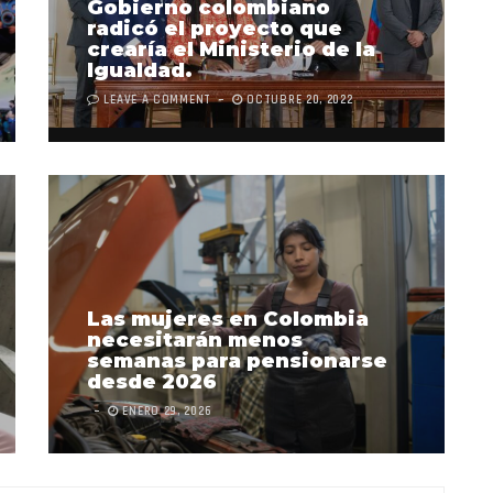
Gobierno colombiano
radicó el proyecto que
crearía el Ministerio de la
Igualdad.
LEAVE A COMMENT
OCTUBRE 20, 2022
Las mujeres en Colombia
necesitarán menos
semanas para pensionarse
desde 2026
ENERO 29, 2026