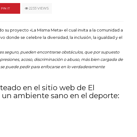
un himno por la
2233 VIEWS
de las mujeres
PIN IT
A COMMENT
FEBRERO 16, 2023
do su proyecto «La Misma Meta» el cual invita a la comunidad a
 donde se celebre la diversidad, la inclusión, la igualdad y el
 es seguro, pueden encontrarse obstáculos, que por supuesto
 presiones, acoso, discriminación o abuso, más bien cargada de
e se puede pedir para enfocarse en lo verdaderamente
eado en el sitio web de El
un ambiente sano en el deporte: