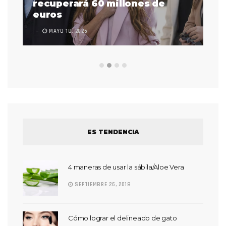
 a
recuperará 60 millones de
pr
euros
en
MAYO 18, 2026
L
ES TENDENCIA
4 maneras de usar la sábila/Aloe Vera
SEPTIEMBRE 26, 2018
Cómo lograr el delineado de gato