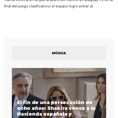
final del juego clasificatorio el equipo logró entrar al…
MÚSICA
El fin de una persecución de
a
ocho años: Shakira vence a la
La
as
Hacienda española y
se