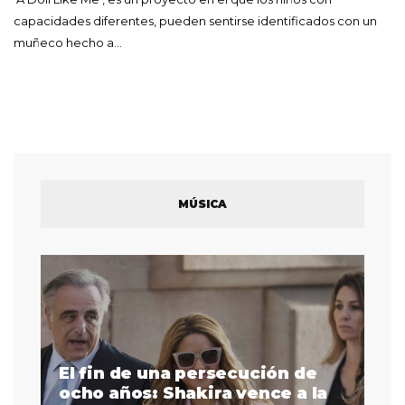
capacidades diferentes, pueden sentirse identificados con un
muñeco hecho a…
MÚSICA
El fin de una persecución de
a
ocho años: Shakira vence a la
La