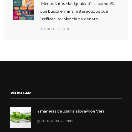
“Menos Mitos Más Igualdad” La campaña
que busca eliminar estereotipos que
justifican la violencia de género
AGOSTO 6, 2018
POPULAR
4 maneras de usar la sábila/Aloe Vera
SEPTIEMBRE 26, 2018