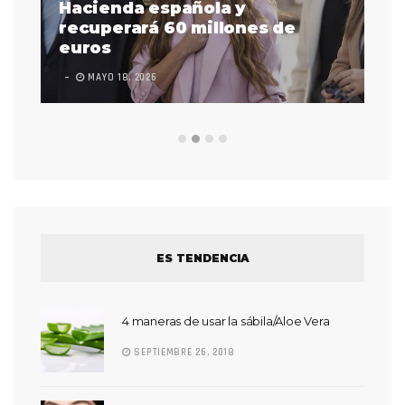
as
Hacienda española y
se
 a
recuperará 60 millones de
pr
euros
en
MAYO 18, 2026
L
ES TENDENCIA
4 maneras de usar la sábila/Aloe Vera
SEPTIEMBRE 26, 2018