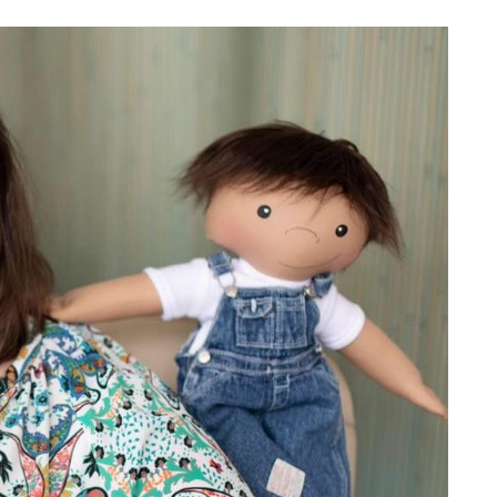
Totó la Momposina: el
adiós a la gran
cantadora que llevó la
raíces colombianas al
mundo a través de su
tas», el nuevo
música
llo de Hendrix y
MAYO 21, 2026