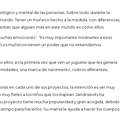
icológico y mental de las personas. Sobre todo durante la
 mundo. Tener un muñeco hecho a la medida, con diferencias,
 sientan que alguien más en este mundo es como ellos.
uchas emociones”. “Es muy importante mostrarles a esos
s. “Los muñecos tienen un poder que no entendemos
 ellos, es la primera vez que ven un juguete que les genera
tremidades, una marca de nacimiento, rostros diferentes,
horas en cada uno de sus proyectos, la intención es ser muy
uy fieles a los niños que los inspiran. Jandrisevits ha
 proyecto tiene mucha popularidad y gran acogida, debido
tiempo para hacerlos. Su mamá le ayuda a hacer los cuerpos,