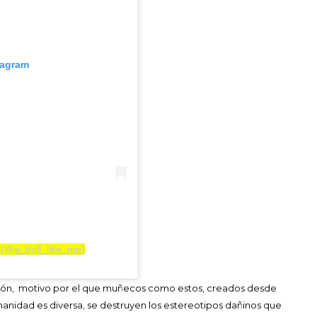
tagram
 (@a_doll_like_me)
esión, motivo por el que muñecos como estos, creados desde
manidad es diversa, se destruyen los estereotipos dañinos que