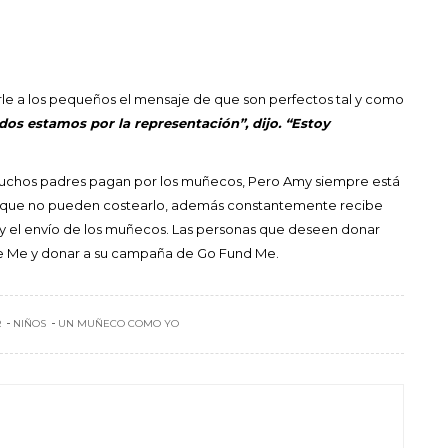
arle a los pequeños el mensaje de que son perfectos tal y como
os estamos por la representación”, dijo. “Estoy
 muchos padres pagan por los muñecos, Pero Amy siempre está
as que no pueden costearlo, además constantemente recibe
l y el envío de los muñecos. Las personas que deseen donar
ike Me y donar a su campaña de Go Fund Me.
R
NIÑOS
UN MUÑECO COMO YO