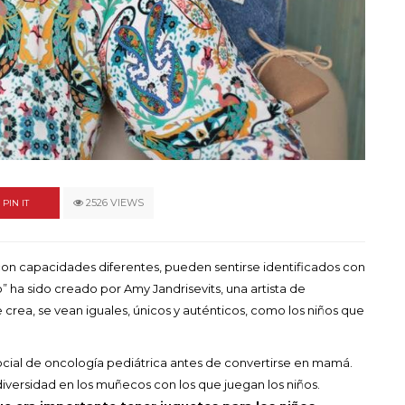
un himno por la
de las mujeres
A COMMENT
FEBRERO 16, 2023
2526 VIEWS
PIN IT
 con capacidades diferentes, pueden sentirse identificados con
a sido creado por Amy Jandrisevits, una artista de
crea, se vean iguales, únicos y auténticos, como los niños que
ocial de oncología pediátrica antes de convertirse en mamá.
iversidad en los muñecos con los que juegan los niños.