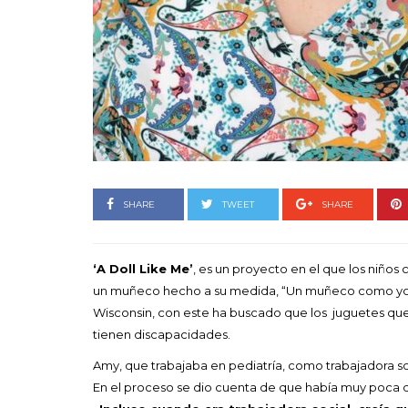
Goyo 
vida 
LEAVE 
SHARE
TWEET
SHARE
‘A Doll Like Me’
, es un proyecto en el que los niños
un muñeco hecho a su medida, “Un muñeco como yo” h
Wisconsin, con este ha buscado que los juguetes que 
tienen discapacidades.
Amy, que trabajaba en pediatría, como trabajadora s
En el proceso se dio cuenta de que había muy poca d