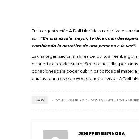
En la organización A Doll Like Me su objetivo es envi
son.
“En una escala mayor, te dice cuán desesperad
cambiando la narrativa de una persona a la vez”.
Es una organización sin fines de lucro, sin embargo
dispuesta a regalar sus muñecos a aquellas person
donaciones para poder cubrir los costos del materia
para ayudar a este proyecto pueden visitar A Doll L
TAGS:
A DOLL LIKE ME
GIRL POWER
INCLUSION
MUJE
JENIFFER ESPINOSA