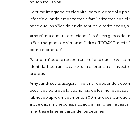
no son inclusivos.
Sentirse integrado es algo vital para el desarrollo ps
infancia cuando empezamos a familiarizarnos con el
hace que los niños dejen de sentirse discriminados,
Amy afirma que sus creaciones “Están cargados de m
niños imágenes de sí mismos”, dijo a TODAY Parent
completamente”.
Para los niños que reciben un muñeco que se ve como
identidad, con una cicatriz, una diferencia en las ex
prótesis…
Amy Jandrisevits asegura invertir alrededor de siete 
detallada para que la apariencia de los muñecos sean m
fabricado aproximadamente 300 muñecos, aunque su
a que cada muñeco está cosido a mano, se necesita 
mientras ella se encarga de los detalles.