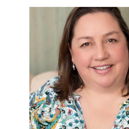
«Boni
senci