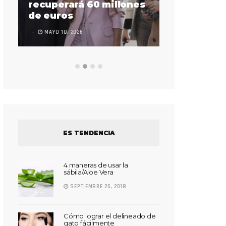
sorda en ac
recuperará 60 millones
Súper Bow
de euros
LEAVE A COMMEN
MAYO 18, 2026
ES TENDENCIA
4 maneras de usar la
sábila/Aloe Vera
SEPTIEMBRE 26, 2018
Cómo lograr el delineado de
gato fácilmente