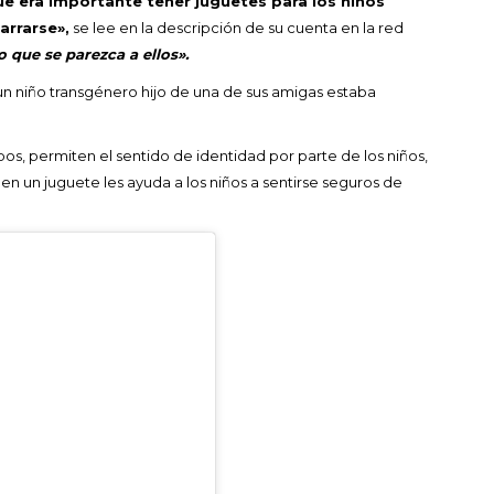
que era importante tener juguetes para los niños
arrarse»,
se lee en la descripción de su cuenta en la red
que se parezca a ellos».
 niño transgénero hijo de una de sus amigas estaba
s, permiten el sentido de identidad por parte de los niños,
en un juguete les ayuda a los niños a sentirse seguros de