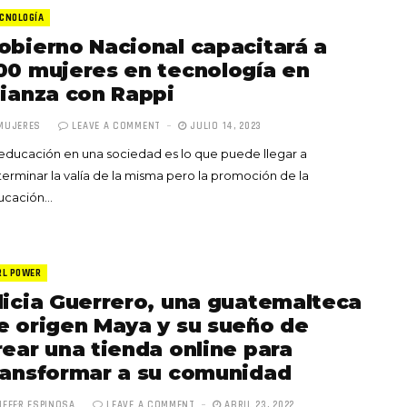
CNOLOGÍA
obierno Nacional capacitará a
00 mujeres en tecnología en
lianza con Rappi
MUJERES
LEAVE A COMMENT
JULIO 14, 2023
Totó la Momposina: el
educación en una sociedad es lo que puede llegar a
adiós a la gran
erminar la valía de la misma pero la promoción de la
cantadora que llevó la
ucación…
raíces colombianas al
mundo a través de su
tas», el nuevo
música
llo de Hendrix y
RL POWER
MAYO 21, 2026
un himno por la
licia Guerrero, una guatemalteca
de las mujeres
e origen Maya y su sueño de
A COMMENT
FEBRERO 16, 2023
rear una tienda online para
ransformar a su comunidad
IFFER ESPINOSA
LEAVE A COMMENT
ABRIL 23, 2022