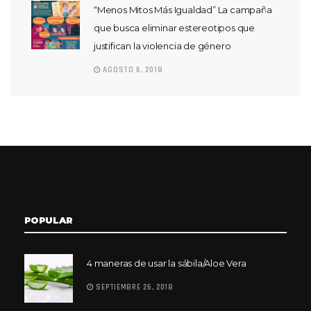
“Menos Mitos Más Igualdad” La campaña
que busca eliminar estereotipos que
justifican la violencia de género
AGOSTO 6, 2018
POPULAR
4 maneras de usar la sábila/Aloe Vera
SEPTIEMBRE 26, 2018