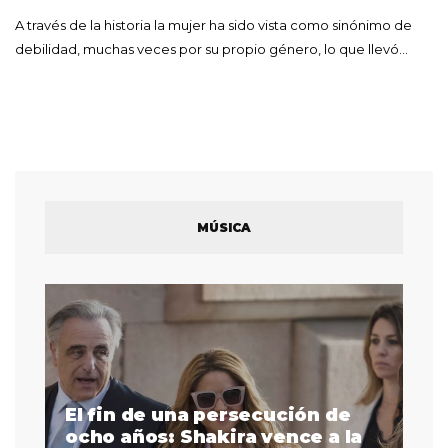
A través de la historia la mujer ha sido vista como sinónimo de
debilidad, muchas veces por su propio género, lo que llevó…
MÚSICA
El fin de una persecución de
a
ocho años: Shakira vence a la
La