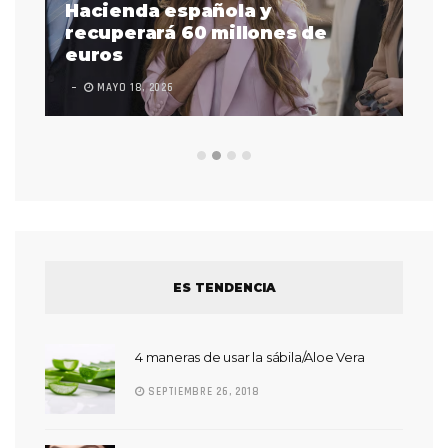
as
Hacienda española y
se
 a
recuperará 60 millones de
pr
euros
en
MAYO 18, 2026
L
ES TENDENCIA
4 maneras de usar la sábila/Aloe Vera
SEPTIEMBRE 26, 2018