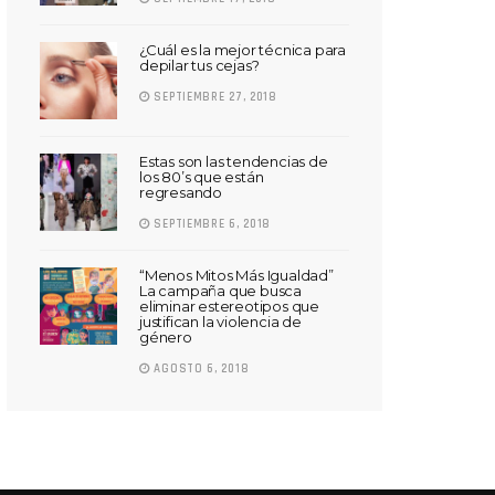
¿Cuál es la mejor técnica para
depilar tus cejas?
SEPTIEMBRE 27, 2018
Estas son las tendencias de
los 80’s que están
regresando
SEPTIEMBRE 6, 2018
“Menos Mitos Más Igualdad”
La campaña que busca
eliminar estereotipos que
justifican la violencia de
género
AGOSTO 6, 2018