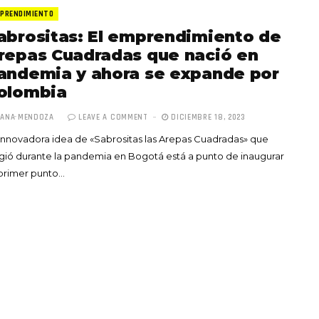
PRENDIMIENTO
abrositas: El emprendimiento de
repas Cuadradas que nació en
andemia y ahora se expande por
olombia
Totó la Momposina: el
ANA MENDOZA
LEAVE A COMMENT
DICIEMBRE 18, 2023
adiós a la gran
innovadora idea de «Sabrositas las Arepas Cuadradas» que
cantadora que llevó la
gió durante la pandemia en Bogotá está a punto de inaugurar
raíces colombianas al
primer punto…
mundo a través de su
tas», el nuevo
música
llo de Hendrix y
MAYO 21, 2026
un himno por la
de las mujeres
A COMMENT
FEBRERO 16, 2023