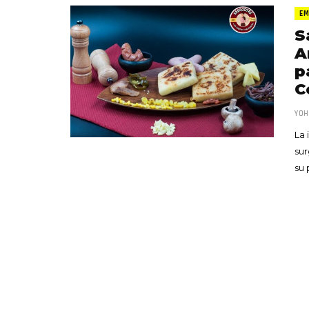
EM
S
A
p
C
YOH
La 
sur
su 
«Boni
senci
Goyo 
vida 
LEAVE 