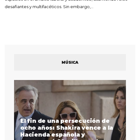
desafiantes y multifacéticos. Sin embargo,…
MÚSICA
El fin de una persecución de
a
ocho años: Shakira vence a la
La
as
Hacienda española y
se