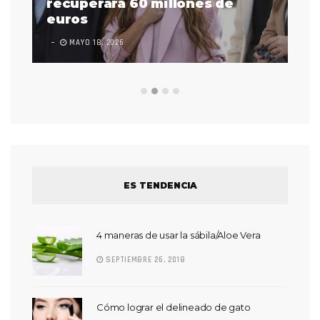
 a
recuperará 60 millones de
pr
euros
en
MAYO 18, 2026
L
ES TENDENCIA
4 maneras de usar la sábila/Aloe Vera
SEPTIEMBRE 26, 2018
Cómo lograr el delineado de gato