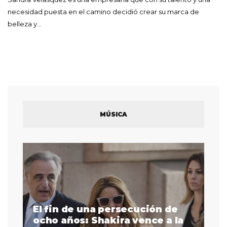
necesidad puesta en el camino decidió crear su marca de
belleza y…
MÚSICA
El fin de una persecución de
a
ocho años: Shakira vence a la
La