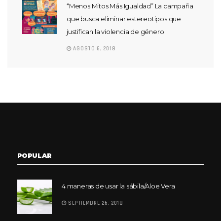
“Menos Mitos Más Igualdad” La campaña
que busca eliminar estereotipos que
justifican la violencia de género
AGOSTO 6, 2018
POPULAR
4 maneras de usar la sábila/Aloe Vera
SEPTIEMBRE 26, 2018