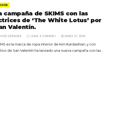
SHION
a campaña de SKIMS con las
ctrices de ‘The White Lotus’ por
an Valentín.
IFFER ESPINOSA
LEAVE A COMMENT
ENERO 27, 2023
Totó la Momposina: el
MS es la marca de ropa interior de kim Kardashian, y con
adiós a la gran
ivo de San Valentín ha lanzado una nueva campaña con las…
cantadora que llevó la
raíces colombianas al
mundo a través de su
tas», el nuevo
música
llo de Hendrix y
MAYO 21, 2026
un himno por la
de las mujeres
A COMMENT
FEBRERO 16, 2023