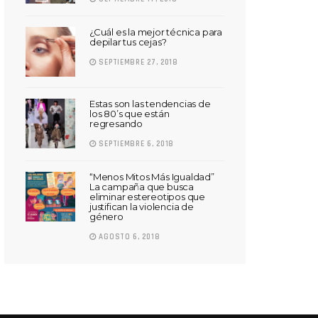
¿Cuál es la mejor técnica para
depilar tus cejas?
SEPTIEMBRE 27, 2018
Estas son las tendencias de
los 80’s que están
regresando
SEPTIEMBRE 6, 2018
“Menos Mitos Más Igualdad”
La campaña que busca
eliminar estereotipos que
justifican la violencia de
género
AGOSTO 6, 2018