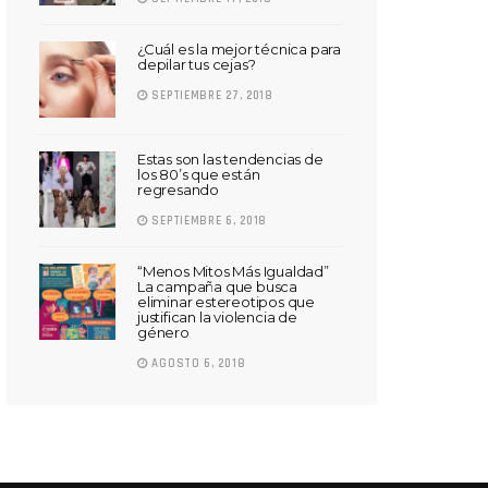
¿Cuál es la mejor técnica para
depilar tus cejas?
SEPTIEMBRE 27, 2018
Estas son las tendencias de
los 80’s que están
regresando
SEPTIEMBRE 6, 2018
“Menos Mitos Más Igualdad”
La campaña que busca
eliminar estereotipos que
justifican la violencia de
género
AGOSTO 6, 2018