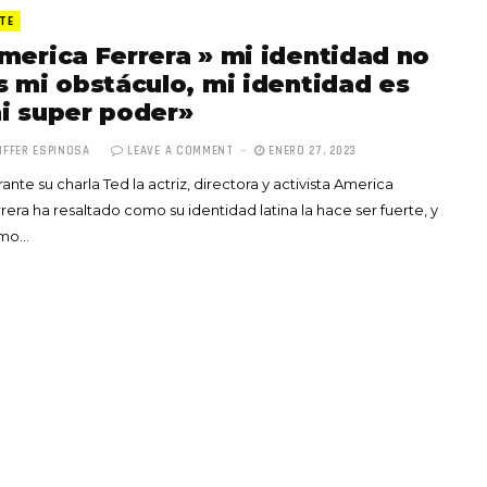
TE
merica Ferrera » mi identidad no
s mi obstáculo, mi identidad es
i super poder»
IFFER ESPINOSA
LEAVE A COMMENT
ENERO 27, 2023
Totó la Momposina: el
ante su charla Ted la actriz, directora y activista America
adiós a la gran
rera ha resaltado como su identidad latina la hace ser fuerte, y
cantadora que llevó la
mo…
raíces colombianas al
mundo a través de su
tas», el nuevo
música
llo de Hendrix y
MAYO 21, 2026
un himno por la
de las mujeres
A COMMENT
FEBRERO 16, 2023